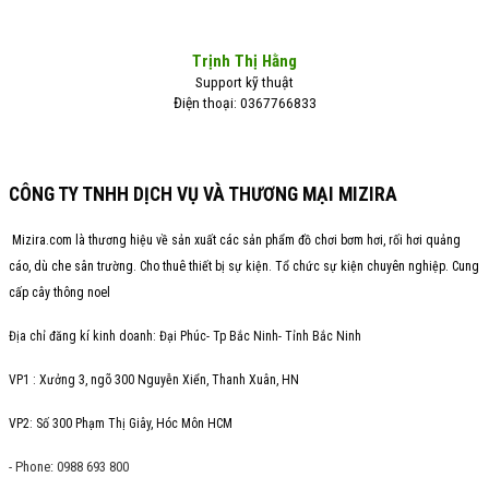
Trịnh Thị Hằng
Support kỹ thuật
Điện thoại: 0367766833
CÔNG TY TNHH DỊCH VỤ VÀ THƯƠNG MẠI MIZIRA
Mizira.com là thương hiệu về sản xuất các sản phẩm đồ chơi bơm hơi, rối hơi quảng
cáo, dù che sân trường. Cho thuê thiết bị sự kiện. Tổ chức sự kiện chuyên nghiệp. Cung
cấp cây thông noel
Địa chỉ đăng kí kinh doanh: Đại Phúc- Tp Bắc Ninh- Tỉnh Bắc Ninh
VP1 : Xưởng 3, ngõ 300 Nguyễn Xiển, Thanh Xuân, HN
VP2: Số 300 Phạm Thị Giây, Hóc Môn HCM
- Phone: 0988 693 800