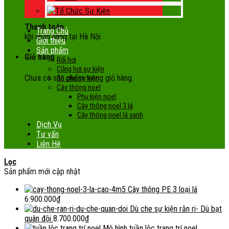
Tổ Chức Sự Kiện
Thanh toán
Trang Chủ
khi nhận hàng tại Hà Nội
Giới thiệu
Sản phẩm
Giỏ hàng
Rối hơi
Cổng hơi sự kiện
Chưa có sản phẩm trong giỏ hàng.
Dù che sự kiện
Cây thông noel
Phụ kiện noel
Cây thông noel 3 lá
Cây thông noel lá xanh
Dịch Vụ
Tư vấn
Liên Hệ
Lọc
Sản phẩm mới cập nhật
Cây thông PE 3 loại lá
6.900.000
₫
Dù che sự kiện rằn ri- Dù bạt
quân đội
8.700.000
₫
Mô hình tuần lộc trang trí noel