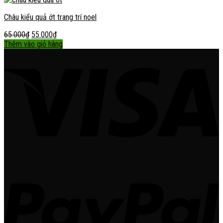
Châu kiểu quả ớt trang trí noel
65.000
₫
55.000
₫
Thêm vào giỏ hàng