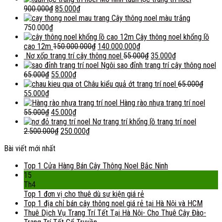
900.000
₫
85.000
₫
Cây thông noel màu trắng
750.000
₫
Cây thông noel khổng lồ
cao 12m
150.000.000
₫
140.000.000
₫
Nơ xốp trang trí cây thông noel
55.000
₫
35.000
₫
Ngôi sao đỉnh trang trí cây thông noel
65.000
₫
55.000
₫
Châu kiểu quả ớt trang trí noel
65.000
₫
55.000
₫
Hàng rào nhựa trang trí noel
55.000
₫
45.000
₫
Nơ trang trí khổng lồ trang trí noel
2.500.000
₫
250.000
₫
Bài viết mới nhất
Top 1 Cửa Hàng Bán Cây Thông Noel Bắc Ninh
15
Th4
Top 1 đơn vị cho thuê dù sự kiện giá rẻ
Top 1 địa chỉ bán cây thông noel giá rẻ tại Hà Nội và HCM
Thuê Dịch Vụ Trang Trí Tết Tại Hà Nội- Cho Thuê Cây Đào-