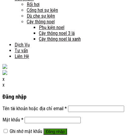
Rối hơi
Cổng hơi sự kiện
Dù che sự kiện
Cây thông noel
Phụ kiện noel
Cây thông noel 3 lá
Cây thông noel lá xanh
Dịch Vụ
Tư vấn
Liên Hệ
x
x
Đăng nhập
Tên tài khoản hoặc địa chỉ email
*
Mật khẩu
*
Ghi nhớ mật khẩu
Đăng nhập