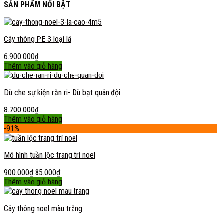
SẢN PHẨM NỔI BẬT
Cây thông PE 3 loại lá
6.900.000
₫
Thêm vào giỏ hàng
Dù che sự kiện rằn ri- Dù bạt quân đội
8.700.000
₫
Thêm vào giỏ hàng
-91%
Mô hình tuần lộc trang trí noel
900.000
₫
85.000
₫
Thêm vào giỏ hàng
Cây thông noel màu trắng