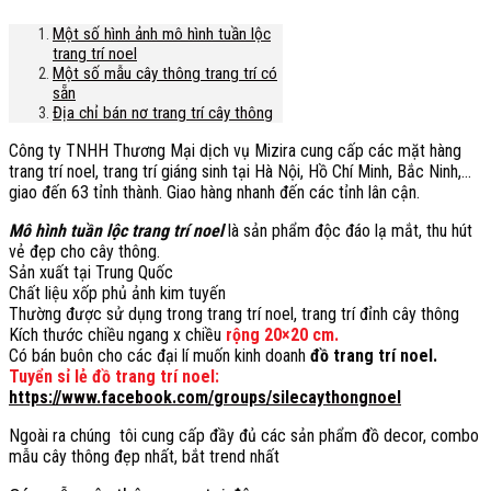
Một số hình ảnh mô hình tuần lộc
trang trí noel
Một số mẫu cây thông trang trí có
sẵn
Địa chỉ bán nơ trang trí cây thông
Công ty TNHH Thương Mại dịch vụ Mizira cung cấp các mặt hàng
trang trí noel, trang trí giáng sinh tại Hà Nội, Hồ Chí Minh, Bắc Ninh,…
giao đến 63 tỉnh thành. Giao hàng nhanh đến các tỉnh lân cận.
Mô hình tuần lộc trang trí noel
là sản phẩm độc đáo lạ mắt, thu hút
vẻ đẹp cho cây thông.
Sản xuất tại Trung Quốc
Chất liệu xốp phủ ảnh kim tuyến
Thường được sử dụng trong trang trí noel, trang trí đỉnh cây thông
Kích thước chiều ngang x chiều
rộng 20×20 cm.
Có bán buôn cho các đại lí muốn kinh doanh
đồ trang trí noel.
Tuyển sỉ lẻ đồ trang trí noel:
https://www.facebook.com/groups/silecaythongnoel
Ngoài ra chúng tôi cung cấp đầy đủ các sản phẩm đồ decor, combo
mẫu cây thông đẹp nhất, bắt trend nhất