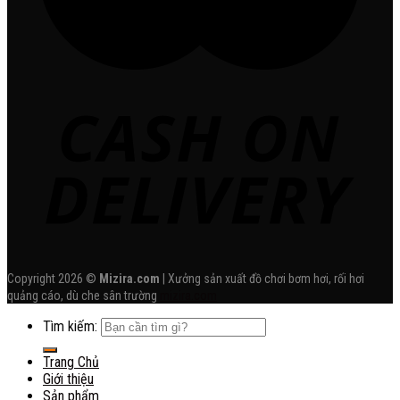
Copyright 2026 ©
Mizira.com
| Xưởng sản xuất đồ chơi bơm hơi, rối hơi
quảng cáo, dù che sân trường
mizira.com
Tìm kiếm:
Trang Chủ
Giới thiệu
Sản phẩm