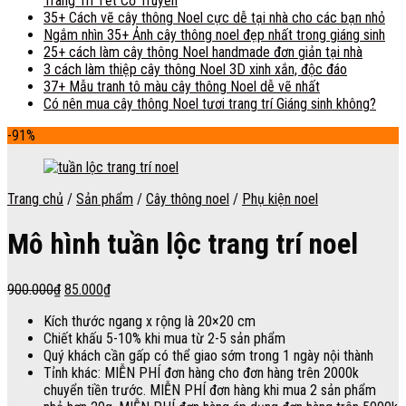
Trang Trí Tết Cổ Truyền
35+ Cách vẽ cây thông Noel cực dễ tại nhà cho các bạn nhỏ
Ngắm nhìn 35+ Ảnh cây thông noel đẹp nhất trong giáng sinh
25+ cách làm cây thông Noel handmade đơn giản tại nhà
3 cách làm thiệp cây thông Noel 3D xinh xắn, độc đáo
37+ Mẫu tranh tô màu cây thông Noel dễ vẽ nhất
Có nên mua cây thông Noel tươi trang trí Giáng sinh không?
-91%
Trang chủ
/
Sản phẩm
/
Cây thông noel
/
Phụ kiện noel
Mô hình tuần lộc trang trí noel
900.000
₫
85.000
₫
Kích thước ngang x rộng là 20×20 cm
Chiết khấu 5-10% khi mua từ 2-5 sản phẩm
Quý khách cần gấp có thể giao sớm trong 1 ngày nội thành
Tỉnh khác: MIỄN PHÍ đơn hàng cho đơn hàng trên 2000k
chuyển tiền trước. MIỄN PHÍ đơn hàng khi mua 2 sản phẩm