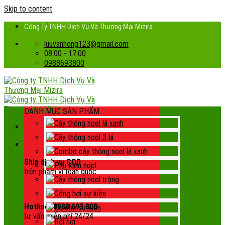
Skip to content
Công Ty TNHH Dịch Vụ Và Thương Mại Mizira
luuvanhong123@gmail.com
08:00 - 17:00
0988693800
DANH MỤC SẢN PHẨM
Cây thông noel lá xanh
Cây thông noel 3 lá
Combo cây thông noel lá xanh
Ship dịch vụ COD
Phụ kiện noel
trên phạm vi toàn quốc
Cây thông noel trắng
Cổng hơi sự kiện
Hotline: 0988 693 800
Dù che sự kiện
tư vấn miễn phí 24/24
Rối hơi