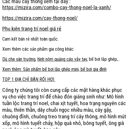
Các mẫu cây thông xem tại đây :
https://mizira.com/combo-cay-thong-noel-la-xanh/
https://mizira.com/cay-thong-noel/
Phụ kiện trang trí noel giá rẻ
Cam kết bán rẻ nhất toàn quốc.
Xem thêm các sản phẩm gia công khác:
Dù che sân trường
,
hình nộm quảng cáo vẫy tay
, bể bơi lắp ghép,…
Xem thêm: Sản phẩm bể bơi lắp ghép mini, bể bơi gia đình
TOP 1 ĐỊA CHỈ BÁN RỐI HƠI
Công ty chúng tôi còn cung cấp các mặt hàng khác phục
vụ cho việc trang trí để chào đón giáng sinh như: Mô hình
tuần lộc trang trí noel, chai xịt tuyết, hoa trạng nguyên các
màu, thiên thần, dây chuỗi ngọc nhiều màu, cây gậy,
chuông đỉnh, chuông treo trang trí cây thông, mô hình mút
xốp, mô hình tuyết chảy, hộp quà nhỏ, bông tuyết, ông già