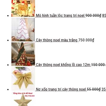
Mô hình tuần lộc trang trí noel
900.000
₫
8
Cây thông noel màu trắng
750.000
₫
Cây thông noel khổng lồ cao 12m
150.000
Nơ xốp trang trí cây thông noel
55.000
₫
35