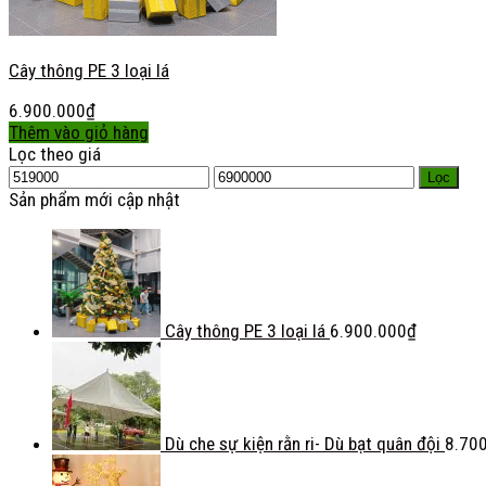
Cây thông PE 3 loại lá
6.900.000
₫
Thêm vào giỏ hàng
Lọc theo giá
Lọc
Sản phẩm mới cập nhật
Cây thông PE 3 loại lá
6.900.000
₫
Dù che sự kiện rằn ri- Dù bạt quân đội
8.70