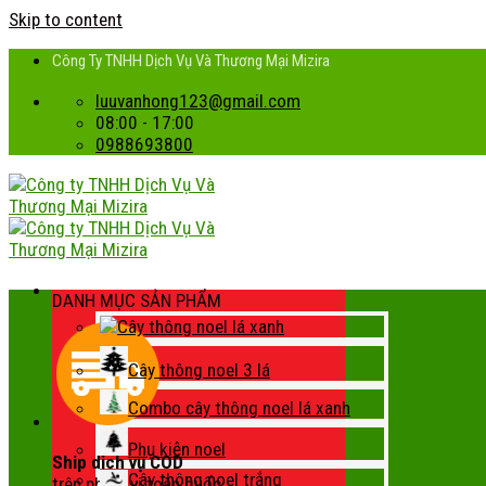
Skip to content
Công Ty TNHH Dịch Vụ Và Thương Mại Mizira
luuvanhong123@gmail.com
08:00 - 17:00
0988693800
DANH MỤC SẢN PHẨM
Cây thông noel lá xanh
Cây thông noel 3 lá
Combo cây thông noel lá xanh
Phụ kiện noel
Ship dịch vụ COD
Cây thông noel trắng
trên phạm vi toàn quốc